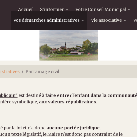
Accueil
S'informer
Votre Conseil Municipal
Vos démarches administratives
Vie associative
V
stratives
Parrainage civil
blicain"
est destiné à
faire entrer l'enfant dans la communaut
anière symbolique,
aux valeurs républicaines
.
é par la loi et n'a donc
aucune portée juridique
.
ucun texte législatif, le Maire n'est donc pas contraint de le