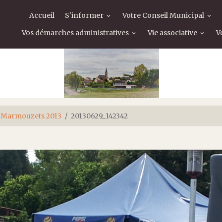
Accueil
S'informer
Votre Conseil Municipal
Vos démarches administratives
Vie associative
V
 Marmouzets 2013
20130629_142342